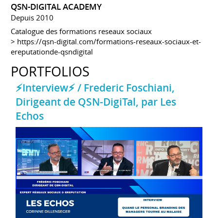
QSN-DIGITAL ACADEMY
Depuis 2010
Catalogue des formations reseaux sociaux
>
https://qsn-digital.com/formations-reseaux-sociaux-et-
ereputationde-qsndigital
PORTFOLIOS
⚡Interview⚡ / Frederic Foschiani,
Dirigeant de QSN-DigiTal, par Les
Echos