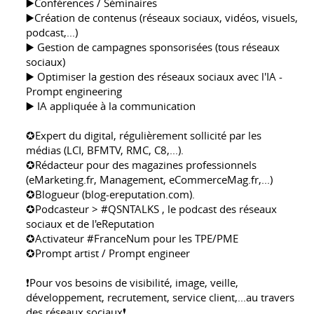
▶️Conférences / Séminaires
▶️Création de contenus (réseaux sociaux, vidéos, visuels,
podcast,...)
▶️ Gestion de campagnes sponsorisées (tous réseaux
sociaux)
▶️ Optimiser la gestion des réseaux sociaux avec l'IA -
Prompt engineering
▶️ IA appliquée à la communication
✪Expert du digital, régulièrement sollicité par les
médias (LCI, BFMTV, RMC, C8,...).
✪Rédacteur pour des magazines professionnels
(eMarketing.fr, Management, eCommerceMag.fr,...)
✪Blogueur (blog-ereputation.com).
✪Podcasteur > #QSNTALKS , le podcast des réseaux
sociaux et de l'eReputation
✪Activateur #FranceNum pour les TPE/PME
✪Prompt artist / Prompt engineer
❗️Pour vos besoins de visibilité, image, veille,
développement, recrutement, service client,...au travers
des réseaux sociaux❗️