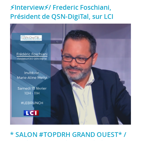
⚡Interview⚡/ Frederic Foschiani,
Président de QSN-DigiTal, sur LCI
* SALON #TOPDRH GRAND OUEST* /