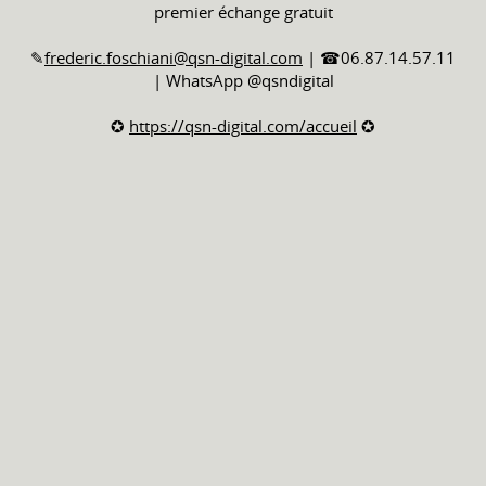
premier échange gratuit
✎
frederic.foschiani@qsn-digital.com
| ☎06.87.14.57.11
| WhatsApp @qsndigital
✪
https://qsn-digital.com/accueil
✪