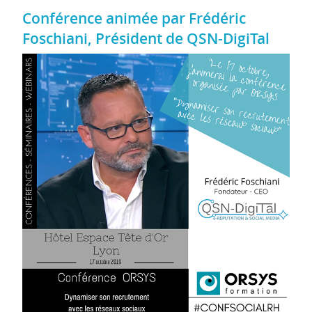
Conférence animée par Frédéric
Foschiani, Président de QSN-DigiTal