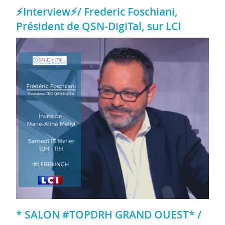
⚡Interview⚡/ Frederic Foschiani,
Président de QSN-DigiTal, sur LCI
* SALON #TOPDRH GRAND OUEST* /