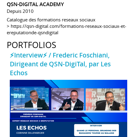
QSN-DIGITAL ACADEMY
Depuis 2010
Catalogue des formations reseaux sociaux
>
https://qsn-digital.com/formations-reseaux-sociaux-et-
ereputationde-qsndigital
PORTFOLIOS
⚡Interview⚡ / Frederic Foschiani,
Dirigeant de QSN-DigiTal, par Les
Echos