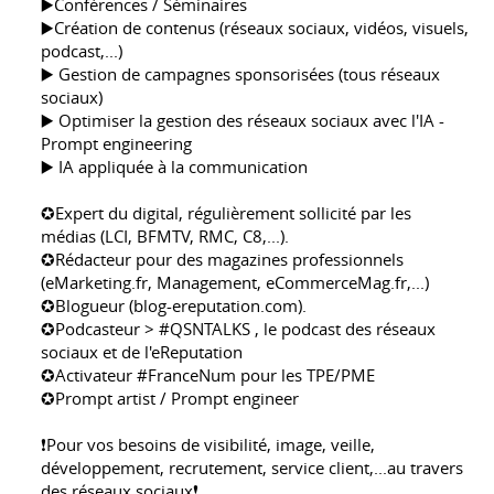
▶️Conférences / Séminaires
▶️Création de contenus (réseaux sociaux, vidéos, visuels,
podcast,...)
▶️ Gestion de campagnes sponsorisées (tous réseaux
sociaux)
▶️ Optimiser la gestion des réseaux sociaux avec l'IA -
Prompt engineering
▶️ IA appliquée à la communication
✪Expert du digital, régulièrement sollicité par les
médias (LCI, BFMTV, RMC, C8,...).
✪Rédacteur pour des magazines professionnels
(eMarketing.fr, Management, eCommerceMag.fr,...)
✪Blogueur (blog-ereputation.com).
✪Podcasteur > #QSNTALKS , le podcast des réseaux
sociaux et de l'eReputation
✪Activateur #FranceNum pour les TPE/PME
✪Prompt artist / Prompt engineer
❗️Pour vos besoins de visibilité, image, veille,
développement, recrutement, service client,...au travers
des réseaux sociaux❗️