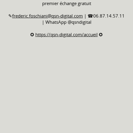
premier échange gratuit
✎
frederic.foschiani@qsn-digital.com
| ☎06.87.14.57.11
| WhatsApp @qsndigital
✪
https://qsn-digital.com/accueil
✪